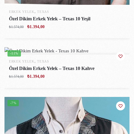
,
ERKEK YELEK
TEXAS
Özel Dikim Erkek Yelek – Texas 10 Yeşil
₺
1.394,00
₺
1.574,00
-11%
,
ERKEK YELEK
TEXAS
Özel Dikim Erkek Yelek – Texas 10 Kahve
₺
1.394,00
₺
1.574,00
-7%