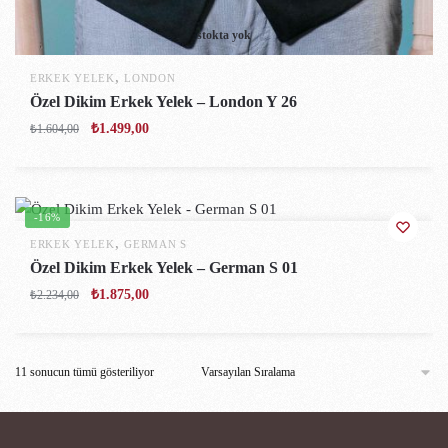
stokta yok
,
ERKEK YELEK
LONDON
Özel Dikim Erkek Yelek – London Y 26
₺
1.499,00
₺
1.604,00
-16%
,
ERKEK YELEK
GERMAN S
Özel Dikim Erkek Yelek – German S 01
₺
1.875,00
₺
2.234,00
11 sonucun tümü gösteriliyor