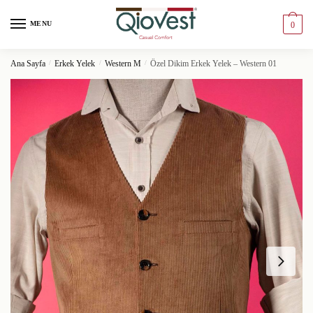
MENU
0
Ana Sayfa
/
Erkek Yelek
/
Western M
/
Özel Dikim Erkek Yelek – Western 01