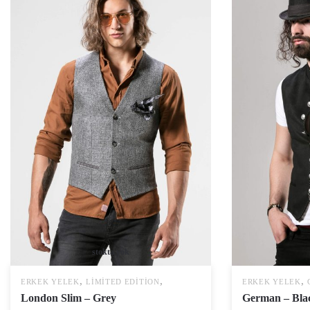
stokta yok
,
,
,
ERKEK YELEK
LIMITED EDITION
ERKEK YELEK
London Slim – Grey
German – Bla