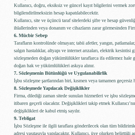
Kullanıcı, doğru, eksiksiz ve güncel kayıt bilgilerini vermek zo
bilgilendirilmeksizin hesap kapatılabilecektir.
Kullanıcı, site ve üçüncü taraf sitelerdeki şifre ve hesap güven
ihlallerinden veya donanım ve cihazların zarar görmesinden Fi
6. Mücbir Sebep
Tarafların kontrolünde olmayan; tabii afetler, yangın, patlamalar, 
salgın hastalıklar, altyapı ve internet arızaları, elektrik kesintis
sözleşmeden doğan yükümlülükler taraflarca ifa edilemez hale ge
doğan hak ve yükümlülükleri askıya alınır.
7. Sözleşmenin Bütünlüğü ve Uygulanabilirlik
İşbu sözleşme şartlarından biri, kısmen veya tamamen geçersiz h
8. Sözleşmede Yapılacak Değişiklikler
Firma, dilediği zaman sitede sunulan hizmetleri ve işbu sözleşme 
itibaren geçerli olacaktır. Değişiklikleri takip etmek Kullanıc
değişiklikleri de kabul etmiş sayılır.
9. Tebligat
İşbu Sözleşme ile ilgili taraflara gönderilecek olan tüm bildiriml
adresi vasıtasıyla yapılacaktır. Kullanıcı, üye olurken belirttiğ