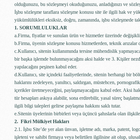
olduğunuzu, bu sözleşmeyi okuduğunuzu, anladığınızı ve sözleşm
İşbu sözleşme taraflara sözleşme konusu site ile ilgili hak ve y
yükümlülükleri eksiksiz, doğru, zamanında, işbu sözleşmede talep
1. SORUMLULUKLAR
a.Firma, fiyatlar ve sunulan ürün ve hizmetler üzerinde değişikl
b.Firma, üyenin sözleşme konusu hizmetlerden, teknik arızalar dı
c.Kullanıcı, sitenin kullanımında tersine mühendislik yapmaya
bir başka işlemde bulunmayacağını aksi halde ve 3. Kişiler nez
yapılacağını peşinen kabul eder.
d.Kullanıcı, site içindeki faaliyetlerinde, sitenin herhangi bir b
haklarını zedeleyen, yanıltıcı, saldırgan, müstehcen, pornografik, 
içerikler üretmeyeceğini, paylaşmayacağını kabul eder. Aksi ha
tür hesapları askıya alabilir, sona erdirebilir, yasal süreç başlat
ilgili bilgi talepleri gelirse paylaşma hakkını saklı tutar.
e.Sitenin üyelerinin birbirleri veya üçüncü şahıslarla olan ilişki
2. Fikri Mülkiyet Hakları
2.1. İşbu Site’de yer alan ünvan, işletme adı, marka, patent, logo,
işleteni ve sahibi firmaya veya belirtilen ilgilisine ait olup, ulu