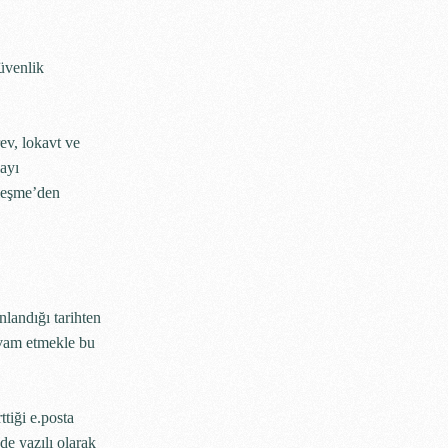
güvenlik
rev, lokavt ve
layı
zleşme’den
nlandığı tarihten
evam etmekle bu
ttiği e.posta
de yazılı olarak