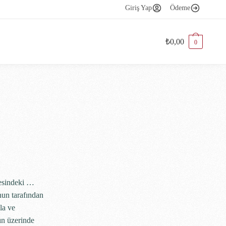
Giriş Yap
Ödeme
₺
0,00
0
resindeki …
nun tarafından
la ve
ın üzerinde