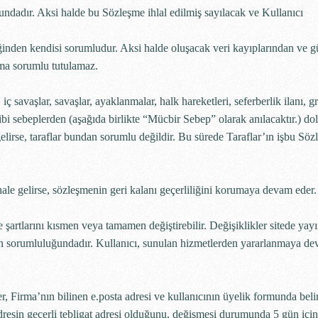
rundadır. Aksi halde bu Sözleşme ihlal edilmiş sayılacak ve Kullanıcı
liğinden kendisi sorumludur. Aksi halde oluşacak veri kayıplarından ve 
rma sorumlu tutulamaz.
iç savaşlar, savaşlar, ayaklanmalar, halk hareketleri, seferberlik ilanı, g
i gibi sebeplerden (aşağıda birlikte “Mücbir Sebep” olarak anılacaktır.) do
lirse, taraflar bundan sorumlu değildir. Bu sürede Taraflar’ın işbu Sö
ale gelirse, sözleşmenin geri kalanı geçerliliğini korumaya devam eder.
şartlarını kısmen veya tamamen değiştirebilir. Değişiklikler sitede yayı
ı’nın sorumluluğundadır. Kullanıcı, sunulan hizmetlerden yararlanmaya d
er, Firma’nın bilinen e.posta adresi ve kullanıcının üyelik formunda belir
i adresin geçerli tebligat adresi olduğunu, değişmesi durumunda 5 gün için