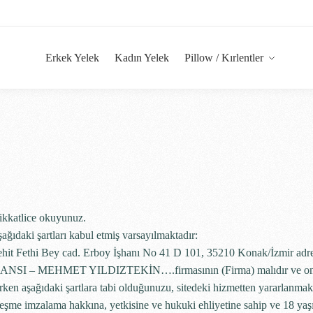
Erkek Yelek
Kadın Yelek
Pillow / Kırlentler
dikkatlice okuyunuz.
şağıdaki şartları kabul etmiş varsayılmaktadır:
…Şehit Fethi Bey cad. Erboy İşhanı No 41 D 101, 35210 Konak/İzmir ad
ANSI – MEHMET YILDIZTEKİN
….firmasının (Firma) malıdır ve o
anırken aşağıdaki şartlara tabi olduğunuzu, sitedeki hizmetten yararlanmak
şme imzalama hakkına, yetkisine ve hukuki ehliyetine sahip ve 18 yaş