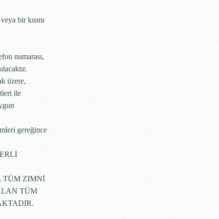
 veya bir kısmı
elefon numarası,
ılacaktır.
ak üzere,
leri ile
uygun
ümleri gereğince
ERLİ
 TÜM ZIMNİ
ALAN TÜM
AKTADIR.