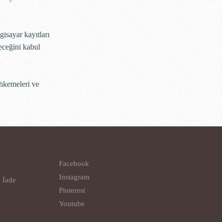
gisayar kayıtları
eceğini kabul
hkemeleri ve
Facebook
Instagram
l İade
Pinterest
Youtube