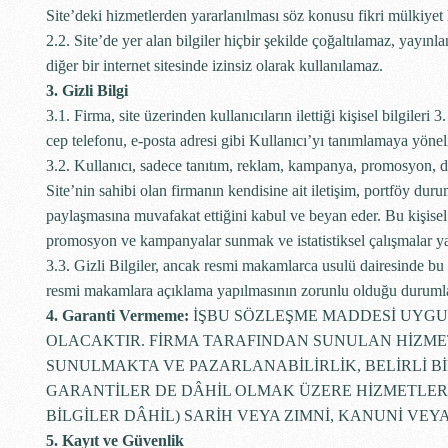
Site’deki hizmetlerden yararlanılması söz konusu fikri mülkiyet
2.2. Site’de yer alan bilgiler hiçbir şekilde çoğaltılamaz, yay
diğer bir internet sitesinde izinsiz olarak kullanılamaz.
3. Gizli Bilgi
3.1. Firma, site üzerinden kullanıcıların ilettiği kişisel bilgileri 
cep telefonu, e-posta adresi gibi Kullanıcı’yı tanımlamaya yönelik
3.2. Kullanıcı, sadece tanıtım, reklam, kampanya, promosyon, du
Site’nin sahibi olan firmanın kendisine ait iletişim, portföy duru
paylaşmasına muvafakat ettiğini kabul ve beyan eder. Bu kişisel 
promosyon ve kampanyalar sunmak ve istatistiksel çalışmalar ya
3.3. Gizli Bilgiler, ancak resmi makamlarca usulü dairesinde bu
resmi makamlara açıklama yapılmasının zorunlu olduğu durumla
4. Garanti Vermeme:
İŞBU SÖZLEŞME MADDESİ UYGU
OLACAKTIR. FİRMA TARAFINDAN SUNULAN HİZME
SUNULMAKTA VE PAZARLANABİLİRLİK, BELİRLİ 
GARANTİLER DE DÂHİL OLMAK ÜZERE HİZMETLER
BİLGİLER DÂHİL) SARİH VEYA ZIMNİ, KANUNİ VE
5. Kayıt ve Güvenlik