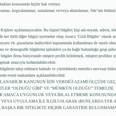
 hakları konusunda hiçbir hak vermez.
ınlanamaz, kopyalanamaz, sunulamaz ve/veya aktarılamaz. Site’nin bütünü
3. Kişilere açıklamayacaktır. Bu kişisel bilgiler; kişi adı-soyadı, adresi, t
 her türlü diğer bilgiyi içermekte olup, kısaca ‘Gizli Bilgiler’ olarak an
yuru vb. pazarlama faaliyetleri kapsamında kullanılması ile sınırlı olm
mu ve demografik bilgilerini iştirakleri ya da bağlı bulunduğu grup şirket
bilgiler firma bünyesinde müşteri profili belirlemek, müşteri profiline 
pmak amacıyla kullanılabilecektir.
 bilgilerin talep edilmesi halinde ve yürürlükteki emredici mevzuat hük
rda resmi makamlara açıklanabilecektir.
LANABİLİR KANUNUN İZİN VERDİĞİ AZAMİ ÖLÇÜDE GEÇ
TLER “OLDUĞU GİBİ” VE “MÜMKÜN OLDUĞU” TEMELDE
BİR AMACA UYGUNLUK VEYA İHLAL ETMEME KONUSUNDA
 VEYA UYGULAMA İLE İLGİLİ OLARAK (BUNLARDA YER 
YA BAŞKA BİR NİTELİKTE HİÇBİR GARANTİDE BULUNMAM