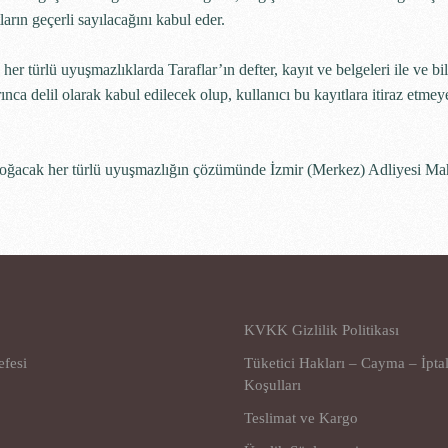
ların geçerli sayılacağını kabul eder.
 her türlü uyuşmazlıklarda Taraflar’ın defter, kayıt ve belgeleri ile ve bil
a delil olarak kabul edilecek olup, kullanıcı bu kayıtlara itiraz etmey
ğacak her türlü uyuşmazlığın çözümünde İzmir (Merkez) Adliyesi Ma
KVKK Gizlilik Politikası
efesi
Tüketici Hakları – Cayma – İpta
Koşulları
Teslimat ve Kargo