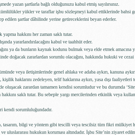
ede yazan şartlarla bağlı olduğunuzu kabul etmiş sayılırsınız.
ükümlülükler yükler ve taraflar işbu sözleşmeyi kabul ettiklerinde bahsi 
 edilen şartlar dâhilinde yerine getireceklerini beyan ederler.
ik yapma hakkını her zaman saklı tutar.
şında yararlandırılacağını kabul ve taahhüt eder.
cağını ya da bunların kaynak kodunu bulmak veya elde etmek amacına y
dinde doğacak zararlardan sorumlu olacağını, hakkında hukuki ve cezai
ölümünde veya iletişimlerinde genel ahlaka ve adaba aykırı, kanuna aykırı
kişilik haklarını zedeleyen, telif haklarına aykırı, yasa dışı faaliyetleri 
lde oluşacak zarardan tamamen kendisi sorumludur ve bu durumda ‘Site’ 
ma hakkını saklı tutar. Bu sebeple yargı mercilerinden etkinlik veya kullanı
leri kendi sorumluluğundadır.
 tasarım, bilgi ve yöntem gibi tescilli veya tescilsiz tüm fikri mülkiyet h
sal ve uluslararası hukukun koruması altındadır. İşbu Site’nin ziyaret edi