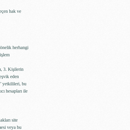
geçen hak ve
önelik herhangi
 işlem
, 3. Kişilerin
teşvik eden
yetkilileri, bu
cı hesapları ile
akları site
lmesi veya bu