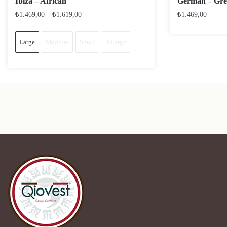
Ibiza – African
German – Gre
₺
1.469,00
–
₺
1.619,00
₺
1.469,00
Large
Medium
Small
XLarge