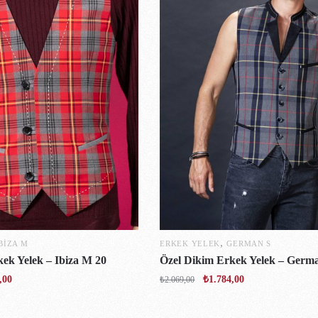
,
BIZA M
ERKEK YELEK
GERMAN S
ek Yelek – Ibiza M 20
Özel Dikim Erkek Yelek – Germ
,00
₺
1.784,00
₺
2.069,00