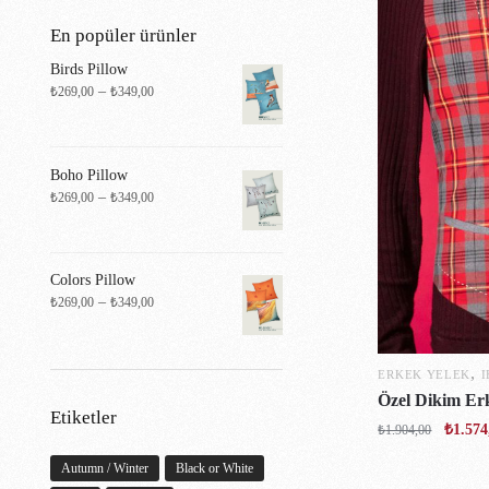
En popüler ürünler
Birds Pillow
–
₺
269,00
₺
349,00
Boho Pillow
–
₺
269,00
₺
349,00
Colors Pillow
–
₺
269,00
₺
349,00
,
ERKEK YELEK
I
Özel Dikim Erk
Etiketler
₺
1.574
₺
1.904,00
Autumn / Winter
Black or White