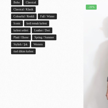
Boho
Classical
-20%
Classical / Klasik
Colourful / Renkli
Fall / Winter
Iconic
kedi temalı kırlent
kırlent setleri
Leather / Deri
Plaid / Ekose
Spring / Summer
Stylish / Şık
Western
özel dikim kırlent