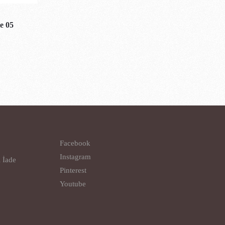
e 05
Facebook
Instagram
l İade
Pinterest
Youtube