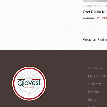
,
KADIN YELEK
N
Özel Dikim Ka
₺
1.493
₺
1.859,00
Anasayfa
Qiovest Fels
Hesabım
Ödeme
Sepet