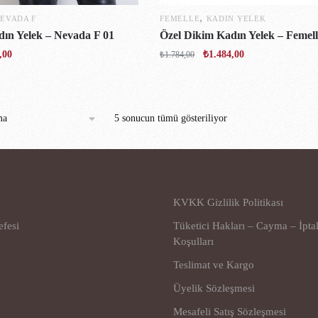
,
EVADA F
FEMELLE
KADIN YELEK
dın Yelek – Nevada F 01
Özel Dikim Kadın Yelek – Femell
,00
₺
1.484,00
₺
1.784,00
5 sonucun tümü gösteriliyor
KVKK Gizlilik Politikası
efesi
Tüketici Hakları – Cayma – İpta
Koşulları
Teslimat ve Kargo
Üyelik Sözleşmesi
Mesafeli Satış Sözleşmesi