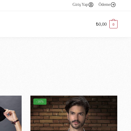
Giriş Yap
Ödeme
₺
0,00
0
-16%