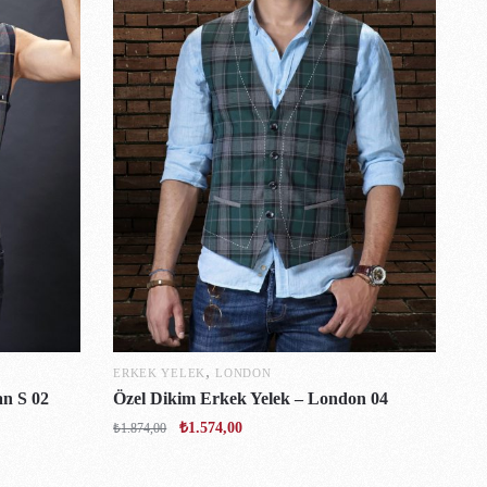
,
ERKEK YELEK
LONDON
an S 02
Özel Dikim Erkek Yelek – London 04
₺
1.574,00
₺
1.874,00