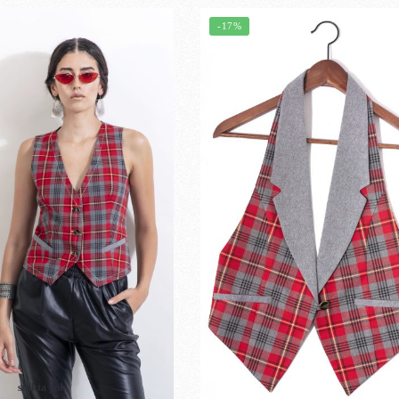
-17%
stokta yok