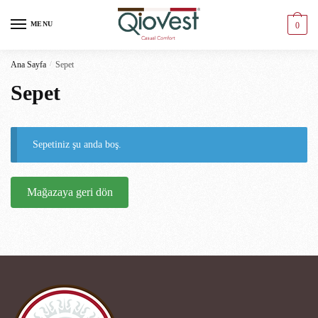
MENU
0
Ana Sayfa
/
Sepet
Sepet
Sepetiniz şu anda boş.
Mağazaya geri dön