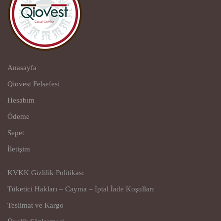
Anasayfa
Qiovest Felsefesi
Hesabım
Ödeme
Sepet
İletişim
KVKK Gizlilik Politikası
Tüketici Hakları – Cayma – İptal İade Koşulları
Teslimat ve Kargo