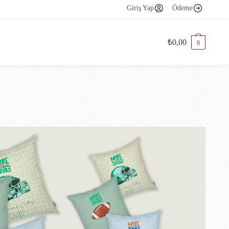
Giriş Yap
Ödeme
₺
0,00
0