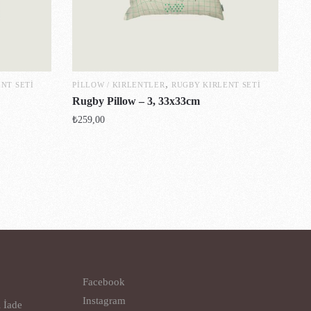
,
NT SETI
PILLOW / KIRLENTLER
RUGBY KIRLENT SETI
Rugby Pillow – 3, 33x33cm
₺
259,00
Facebook
Instagram
l İade