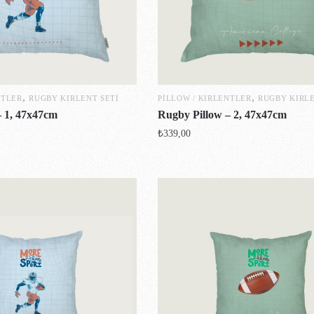
,
,
NTLER
RUGBY KIRLENT SETI
PILLOW / KIRLENTLER
RUGBY KIRLE
– 1, 47x47cm
Rugby Pillow – 2, 47x47cm
₺
339,00