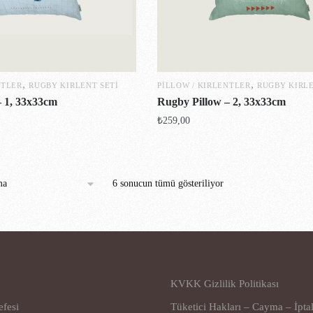
,
,
NTLER
RUGBY KIRLENT SETI
PILLOW / KIRLENTLER
RUGBY KIRLE
– 1, 33x33cm
Rugby Pillow – 2, 33x33cm
₺
259,00
6 sonucun tümü gösteriliyor
KVKK Gizlilik Politikası
efesi
Tüketici Hakları – Cayma – İpta