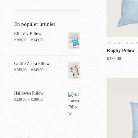
En popüler ürünler
Elif Vav Pillow
–
₺
269,00
₺
349,00
PILLOW / KIRLE
Rugby Pillow 
₺
339,00
Graffe Zebra Pillow
–
₺
269,00
₺
349,00
Hallowen Pillow
–
₺
229,00
₺
289,00