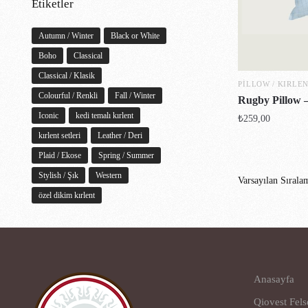
Etiketler
Autumn / Winter
Black or White
Boho
Classical
Classical / Klasik
PILLOW / KIRLE
Colourful / Renkli
Fall / Winter
Rugby Pillow 
Iconic
kedi temalı kırlent
₺
259,00
kırlent setleri
Leather / Deri
Plaid / Ekose
Spring / Summer
Stylish / Şık
Western
özel dikim kırlent
Anasayfa
Qiovest Fels