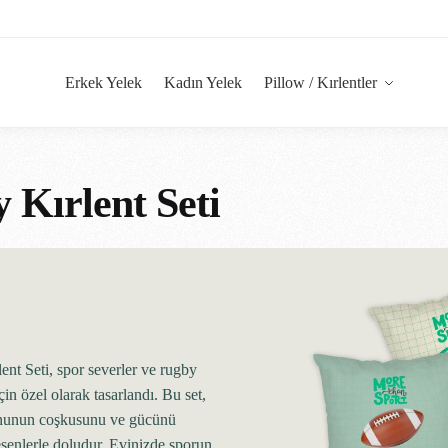
Erkek Yelek
Kadın Yelek
Pillow / Kırlentler
 Kırlent Seti
ent Seti, spor severler ve rugby
için özel olarak tasarlandı. Bu set,
nunun coşkusunu ve gücünü
esenlerle doludur. Evinizde sporun