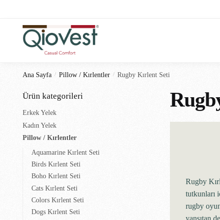
Ana Sayfa
/
Pillow / Kırlentler
/
Rugby Kırlent Seti
Rugby
Ürün kategorileri
Erkek Yelek
Kadın Yelek
Pillow / Kırlentler
Aquamarine Kırlent Seti
Birds Kırlent Seti
Boho Kırlent Seti
Rugby Kırl
Cats Kırlent Seti
tutkunları 
Colors Kırlent Seti
rugby oyu
Dogs Kırlent Seti
yansıtan d