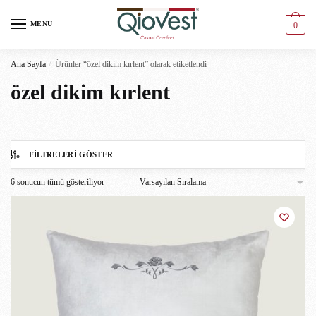
MENU
0
Ana Sayfa
/
Ürünler “özel dikim kırlent” olarak etiketlendi
özel dikim kırlent
FILTRELERI GÖSTER
6 sonucun tümü gösteriliyor