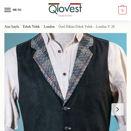
MENU
0
Ana Sayfa
/
Erkek Yelek
/
London
/
Özel Dikim Erkek Yelek – London Y 26