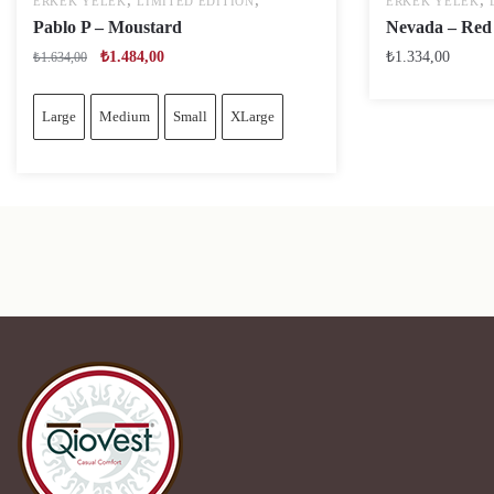
,
,
,
ERKEK YELEK
LIMITED EDITION
ERKEK YELEK
Pablo P – Moustard
Nevada – Red
₺
1.484,00
₺
1.334,00
₺
1.634,00
Large
Medium
Small
XLarge