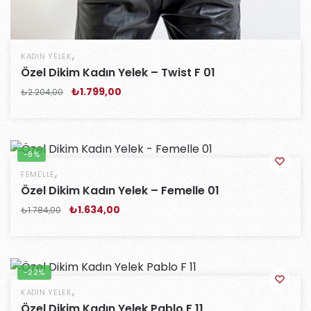
,
KADIN YELEK
Özel Dikim Kadın Yelek – Twist F 01
₺
1.799,00
₺
2.204,00
-8%
,
FEMELLE
Özel Dikim Kadın Yelek – Femelle 01
₺
1.634,00
₺
1.784,00
-22%
,
KADIN YELEK
Özel Dikim Kadın Yelek Pablo F 11