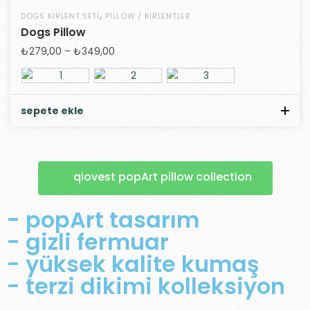
,
DOGS KIRLENT SETI
PILLOW / KIRLENTLER
Dogs Pillow
₺
279,00
–
₺
349,00
sepete ekle
qiovest popArt pillow collection
- popArt tasarım
- gizli fermuar
- yüksek kalite kumaş
- terzi dikimi kolleksiyon