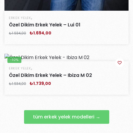
,
ERKEK YELEK
Özel Dikim Erkek Yelek – Lui 01
₺
1.694,00
₺
1.934,00
-10%
,
ERKEK YELEK
Özel Dikim Erkek Yelek – Ibiza M 02
₺
1.739,00
₺
1.934,00
tüm erkek yelek modelleri →