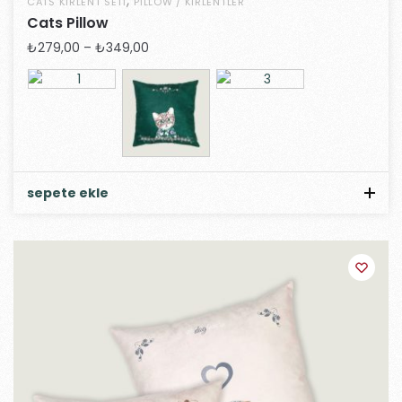
,
CATS KIRLENT SETI
PILLOW / KIRLENTLER
Cats Pillow
₺
279,00
–
₺
349,00
sepete ekle