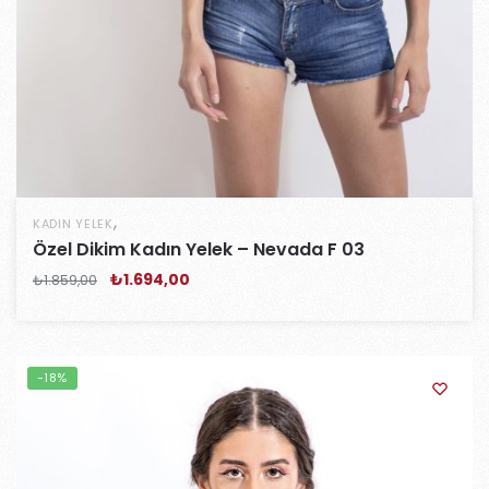
,
KADIN YELEK
Özel Dikim Kadın Yelek – Nevada F 03
₺
1.694,00
₺
1.859,00
-18%