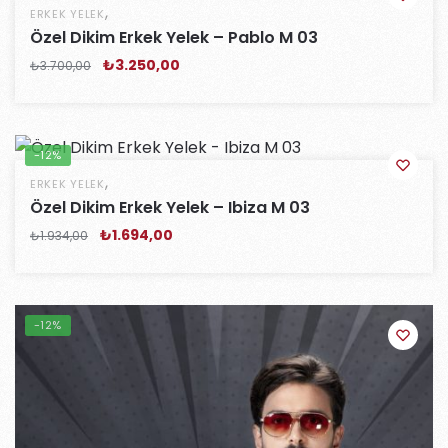
,
ERKEK YELEK
Özel Dikim Erkek Yelek – Pablo M 03
₺
3.250,00
₺
3.700,00
-12%
,
ERKEK YELEK
Özel Dikim Erkek Yelek – Ibiza M 03
₺
1.694,00
₺
1.934,00
-12%