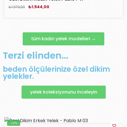
₺
1.544,00
₺
1.979,00
tüm kadın yelek modelleri →
Terzi elinden...
beden ölçülerinize özel dikim
yelekler.
yelek koleksiyonunu inceleyin
-12%