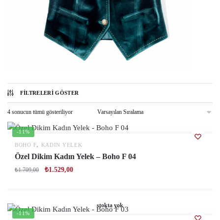
FILTRELERI GÖSTER
4 sonucun tümü gösteriliyor
-11%
,
BOHO F
KADIN YELEK
Özel Dikim Kadın Yelek – Boho F 04
₺
1.529,00
₺
1.709,00
stokta yok
-11%