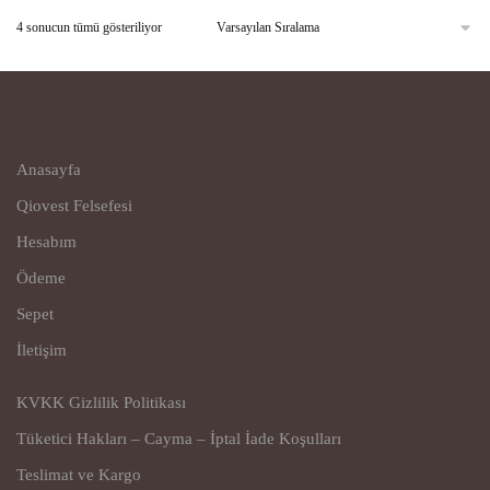
4 sonucun tümü gösteriliyor
Anasayfa
Qiovest Felsefesi
Hesabım
Ödeme
Sepet
İletişim
KVKK Gizlilik Politikası
Tüketici Hakları – Cayma – İptal İade Koşulları
Teslimat ve Kargo