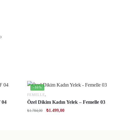
o
-16%
,
FEMELLE
 04
Özel Dikim Kadın Yelek – Femelle 03
₺
1.499,00
₺
1.784,00