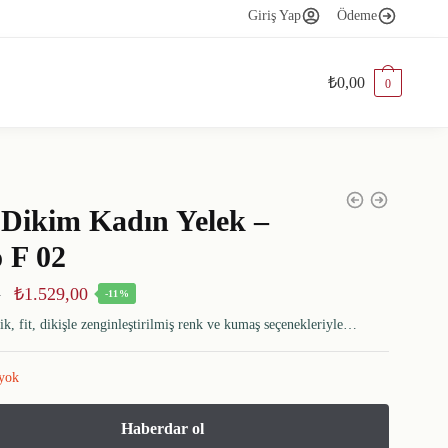
Giriş Yap
Ödeme
₺
0,00
0
 Dikim Kadın Yelek –
 F 02
₺
1.529,00
0
-11%
ik, fit, dikişle zenginleştirilmiş renk ve kumaş seçenekleriyle…
 yok