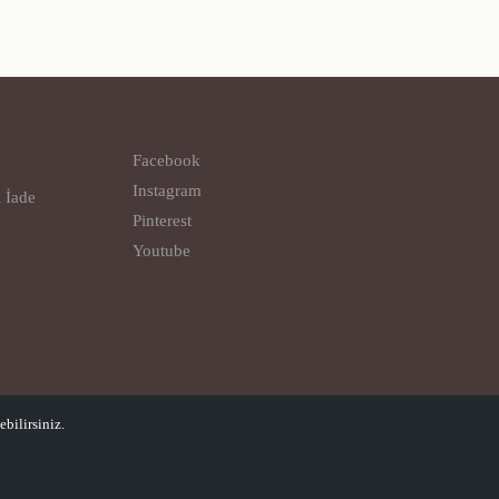
Facebook
Instagram
l İade
Pinterest
Youtube
bilirsiniz.