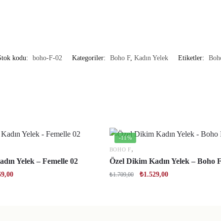
Stok kodu:
boho-F-02
Kategoriler:
Boho F
,
Kadın Yelek
Etiketler:
Boh
-11%
,
BOHO F
adın Yelek – Femelle 02
Özel Dikim Kadın Yelek – Boho F
69,00
₺
1.529,00
₺
1.709,00