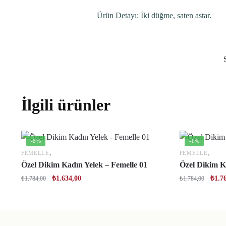
Ürün Detayı: İki düğme, saten astar.
İlgili ürünler
-8%
-1%
,
,
FEMELLE
FEMELLE
Özel Dikim Kadın Yelek – Femelle 01
Özel Dikim K
₺
1.634,00
₺
1.7
₺
1.784,00
₺
1.784,00