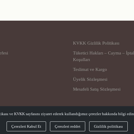
KVKK Gizlilik Politikası
efesi
Tüketici Hakları – Cayma – İpta
Koşulları
Teslimat ve Kargo
Üyelik Sözleşmesi
Mesafeli Satış Sözleşmesi
tikası ve KVKK sayfasını ziyaret ederek kullandığımız çerezler hakkında bilgi edine
Çerezleri Kabul Et
Çerezleri reddet
Gizlilik politikası