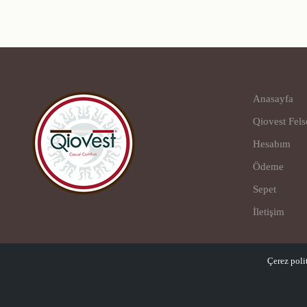
Anasayfa
Qiovest Fels
Hesabım
Ödeme
Sepet
İletişim
Çerez poli
© Copyright 2023
Qiovest – Casual Comfort