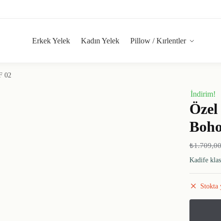
Erkek Yelek
Kadın Yelek
Pillow / Kırlentler
F 02
İndirim!
Özel
Boho
₺
1.709,0
Kadife klas
Stokta