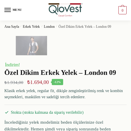
MENU
0
Ana Sayfa
/
Erkek Yelek
/
London
/
Özel Dikim Erkek Yelek – London 09
İndirim!
Özel Dikim Erkek Yelek – London 09
₺
1.694,00
₺
1.934,00
-12%
Klasik erkek yelek, regular fit, dikişle zenginleştirilmiş renk ve kombin
seçenekleri, maskülen ve sadeliği tercih edenlere.
Stokta (stokta kalmasa da sipariş verilebilir)
İncelediğiniz yelek modelimiz beden ölçülerinize özel
dikilmektedir. Hemen şimdi veya sipariş sonrasında beden