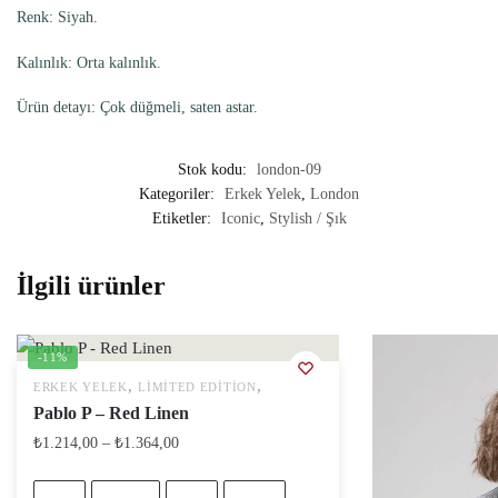
Renk: Siyah.
Kalınlık: Orta kalınlık.
Ürün detayı: Çok düğmeli, saten astar.
Stok kodu:
london-09
Kategoriler:
Erkek Yelek
,
London
Etiketler:
Iconic
,
Stylish / Şık
İlgili ürünler
-11%
,
,
ERKEK YELEK
LIMITED EDITION
Pablo P – Red Linen
₺
1.214,00
–
₺
1.364,00