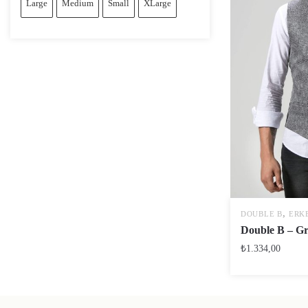
Large
Medium
Small
XLarge
,
DOUBLE B
ERK
Double B – G
₺
1.334,00