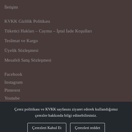
İletişim
KVKK Gizlilik Politikası
Tüketici Hakları – Cayma – İptal İade Koşulları
Teslimat ve Kargo
Üyelik Sözleşmesi
Mesafeli Satış Sözleşmesi
Facebook
Instagram
Pinterest
Youtube
Çerez politikası ve KVKK sayfasını ziyaret ederek kullandığımız
© Copyright 2023
çerezler hakkında bilgi edinebilirsiniz.
Qiovest – Casual Comfort
Çerezleri Kabul Et
Çerezleri reddet