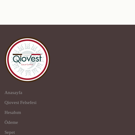
Anasayfa
Qiovest Felsefesi
Hesabım
Ödeme
Sepet