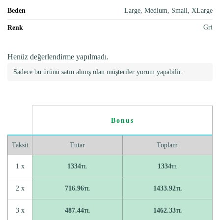
Beden
Large, Medium, Small, XLarge
Gri
Renk
Henüz değerlendirme yapılmadı.
Sadece bu ürünü satın almış olan müşteriler yorum yapabilir.
Bonus
Taksit
Tutar
Toplam
1 x
1334
1334
TL
TL
2 x
716.96
1433.92
TL
TL
3 x
487.44
1462.33
TL
TL