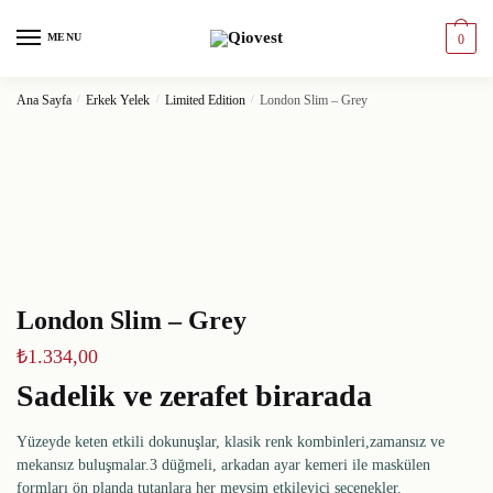
MENU
0
Ana Sayfa
/
Erkek Yelek
/
Limited Edition
/
London Slim – Grey
London Slim – Grey
₺
1.334,00
Sadelik ve zerafet birarada
Yüzeyde keten etkili dokunuşlar, klasik renk kombinleri,zamansız ve
mekansız buluşmalar.3 düğmeli, arkadan ayar kemeri ile maskülen
formları ön planda tutanlara her mevsim etkileyici seçenekler.