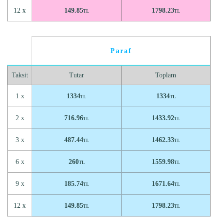
12 x
149.85
1798.23
TL
TL
Paraf
Taksit
Tutar
Toplam
1 x
1334
1334
TL
TL
2 x
716.96
1433.92
TL
TL
3 x
487.44
1462.33
TL
TL
6 x
260
1559.98
TL
TL
9 x
185.74
1671.64
TL
TL
12 x
149.85
1798.23
TL
TL