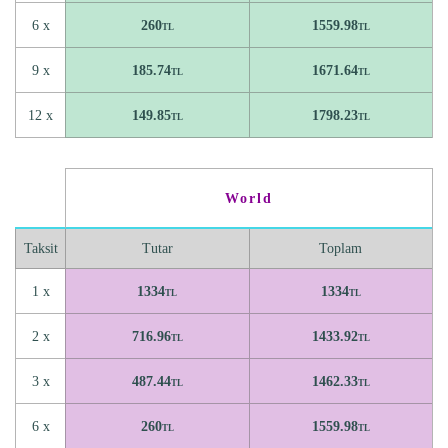
6 x
260
1559.98
TL
TL
9 x
185.74
1671.64
TL
TL
12 x
149.85
1798.23
TL
TL
World
Taksit
Tutar
Toplam
1 x
1334
1334
TL
TL
2 x
716.96
1433.92
TL
TL
3 x
487.44
1462.33
TL
TL
6 x
260
1559.98
TL
TL