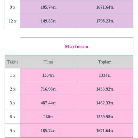
9 x
185.74
1671.64
TL
TL
12 x
149.85
1798.23
TL
TL
Maximum
Taksit
Tutar
Toplam
1 x
1334
1334
TL
TL
2 x
716.96
1433.92
TL
TL
3 x
487.44
1462.33
TL
TL
6 x
260
1559.98
TL
TL
9 x
185.74
1671.64
TL
TL