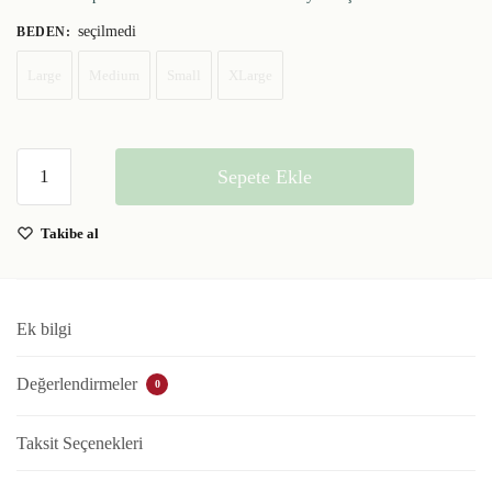
seçilmedi
BEDEN
:
Large
Medium
Small
XLarge
Sepete Ekle
Takibe al
Ek bilgi
Değerlendirmeler
0
Taksit Seçenekleri