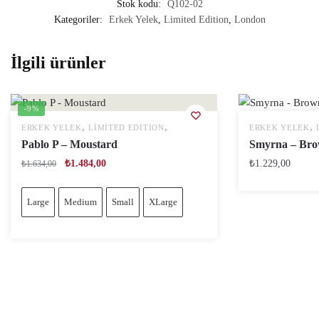
Stok kodu:
Q102-02
Kategoriler:
Erkek Yelek
,
Limited Edition
,
London
İlgili ürünler
-9%
,
,
,
ERKEK YELEK
LIMITED EDITION
ERKEK YELEK
Pablo P – Moustard
Smyrna – Br
₺
1.484,00
₺
1.229,00
₺
1.634,00
Large
Medium
Small
XLarge