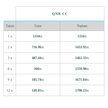
QNB CC
Taksit
Tutar
Toplam
1 x
1334
1334
TL
TL
2 x
716.96
1433.92
TL
TL
3 x
487.44
1462.33
TL
TL
6 x
260
1559.98
TL
TL
9 x
185.74
1671.64
TL
TL
12 x
149.85
1798.23
TL
TL