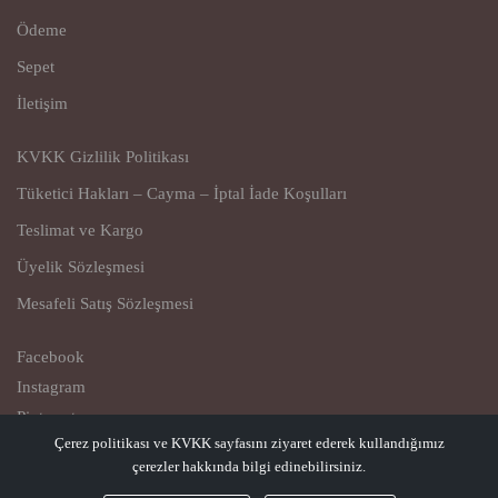
Ödeme
Sepet
İletişim
KVKK Gizlilik Politikası
Tüketici Hakları – Cayma – İptal İade Koşulları
Teslimat ve Kargo
Üyelik Sözleşmesi
Mesafeli Satış Sözleşmesi
Facebook
Instagram
Pinterest
Çerez politikası ve KVKK sayfasını ziyaret ederek kullandığımız
Youtube
çerezler hakkında bilgi edinebilirsiniz.
© Copyright 2023