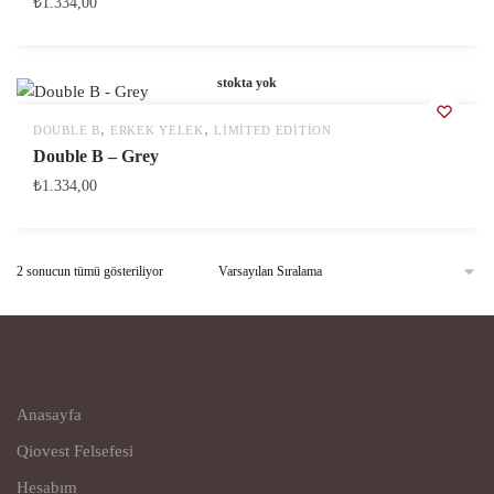
₺
1.334,00
stokta yok
,
,
DOUBLE B
ERKEK YELEK
LIMITED EDITION
Double B – Grey
₺
1.334,00
2 sonucun tümü gösteriliyor
Anasayfa
Qiovest Felsefesi
Hesabım