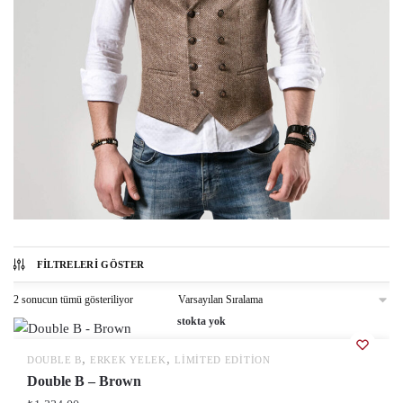
FILTRELERI GÖSTER
2 sonucun tümü gösteriliyor
stokta yok
,
,
DOUBLE B
ERKEK YELEK
LIMITED EDITION
Double B – Brown