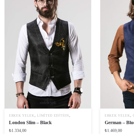
stokta yok
,
,
,
ERKEK YELEK
LIMITED EDITION
ERKEK YELEK
London Slim – Black
German – Blu
₺
1.334,00
₺
1.469,00