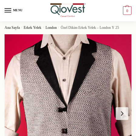
MENU
0
Ana Sayfa
/
Erkek Yelek
/
London
/
Özel Dikim Erkek Yelek – London Y 25