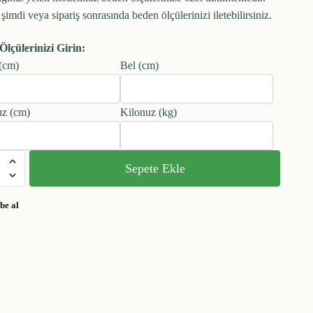
imdi veya sipariş sonrasında beden ölçülerinizi iletebilirsiniz.
Ölçülerinizi Girin:
(cm)
Bel (cm)
z (cm)
Kilonuz (kg)
Sepete Ekle
be al