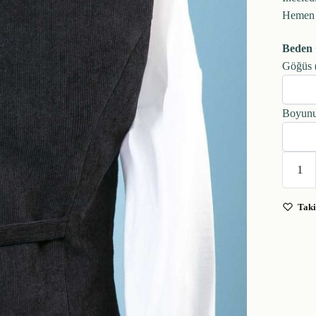
Hemen ş
Beden 
Göğüs 
Boyunu
Taki