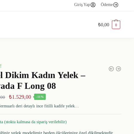
Giriş Yap
Ödeme
₺
0,00
0
!
l Dikim Kadın Yelek –
ada F Long 08
₺
1.529,00
,00
-11%
ermuarlı deri detaylı ince fitilli kadife yelek…
ta (stokta kalmasa da sipariş verilebilir)
iğiniz yelek modelimiz beden ölçülerinize özel dikilmektedir.