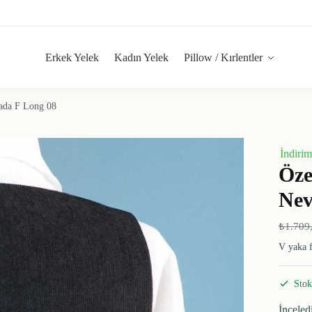
Erkek Yelek
Kadın Yelek
Pillow / Kırlentler
ada F Long 08
İndirim
Öze
Nev
₺
1.709
V yaka f
Stok
İnceled