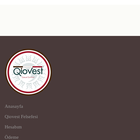
Anasayfa
Qiovest Felsefesi
Hesabım
Ödeme