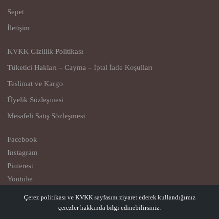
Sepet
İletişim
KVKK Gizlilik Politikası
Tüketici Hakları – Cayma – İptal İade Koşulları
Teslimat ve Kargo
Üyelik Sözleşmesi
Mesafeli Satış Sözleşmesi
Facebook
Instagram
Pinterest
Youtube
Çerez politikası ve KVKK sayfasını ziyaret ederek kullandığımız
© Copyright 2023
çerezler hakkında bilgi edinebilirsiniz.
Qiovest – Casual Comfort