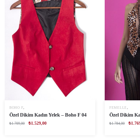
,
,
BOHO F
FEMELLE
Özel Dikim Kadın Yelek – Boho F 04
Özel Dikim Ka
₺
1.529,00
₺
1.76
₺
1.709,00
₺
1.784,00