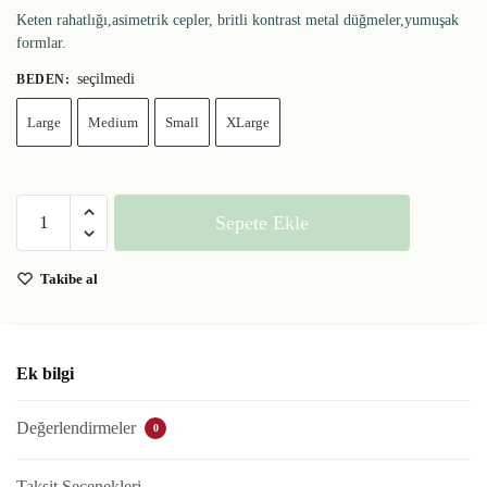
Keten rahatlığı,asimetrik cepler, britli kontrast metal düğmeler,yumuşak
formlar.
seçilmedi
BEDEN
:
Large
Medium
Small
XLarge
Sepete Ekle
Takibe al
Ek bilgi
Değerlendirmeler
0
Taksit Seçenekleri