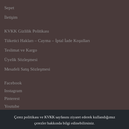
Sepet
İletişim
KVKK Gizlilik Politikası
Tüketici Hakları – Cayma – İptal İade Koşulları
Teslimat ve Kargo
Üyelik Sözleşmesi
Mesafeli Satış Sözleşmesi
Facebook
Instagram
Pinterest
Youtube
Çerez politikası ve KVKK sayfasını ziyaret ederek kullandığımız
© Copyright 2023
çerezler hakkında bilgi edinebilirsiniz.
Qiovest – Casual Comfort