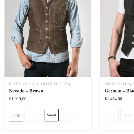
,
,
,
ERKEK YELEK
LIMITED EDITION
ERKEK YELEK
Nevada – Brown
German – Bla
₺
1.919,00
₺
1.454,00
Large
Medium
Small
XLarge
Large
Medi