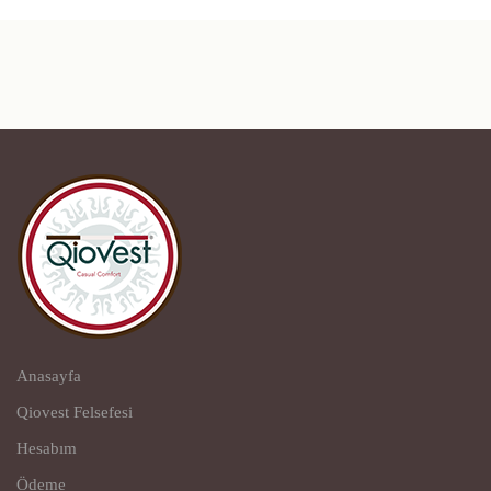
Anasayfa
Qiovest Felsefesi
Hesabım
Ödeme