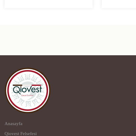
Anasayfa
Qiovest Felsefesi