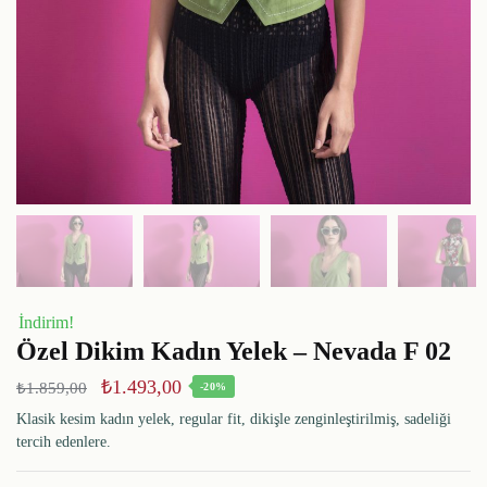
İndirim!
Özel Dikim Kadın Yelek – Nevada F 02
₺
1.493,00
₺
1.859,00
-20%
Klasik kesim kadın yelek, regular fit, dikişle zenginleştirilmiş, sadeliği
tercih edenlere.