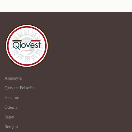
Anasayfa
Qiovest Felsefesi
Hesabım
Ödeme
Sepet
İletişim