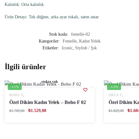
Kalınlık: Orta kalınlık.
Ürün Detayı: Tek düğme, arka ayar tokalı, saten astar.
Stok kodu:
femelle-02
Kategoriler:
Femelle
,
Kadın Yelek
Etiketler:
Iconic
,
Stylish / Şık
İlgili ürünler
stokta yok
-11%
-12%
,
,
BOHO F
IBIZA F
Özel Dikim Kadın Yelek – Boho F 02
Özel Dikim Kad
₺
1.529,00
₺
1.60
₺
1.709,00
₺
1.829,00