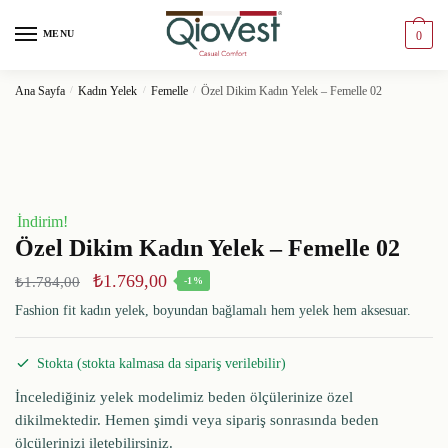
MENU
0
Ana Sayfa
/
Kadın Yelek
/
Femelle
/
Özel Dikim Kadın Yelek – Femelle 02
İndirim!
Özel Dikim Kadın Yelek – Femelle 02
₺
1.769,00
₺
1.784,00
-1%
Fashion fit kadın yelek, boyundan bağlamalı hem yelek hem aksesuar.
Stokta (stokta kalmasa da sipariş verilebilir)
İncelediğiniz yelek modelimiz beden ölçülerinize özel
dikilmektedir. Hemen şimdi veya sipariş sonrasında beden
ölçülerinizi iletebilirsiniz.