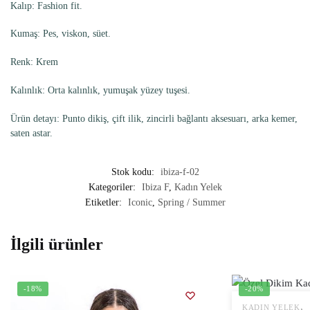
Kalıp: Fashion fit.
Kumaş: Pes, viskon, süet.
Renk: Krem
Kalınlık: Orta kalınlık, yumuşak yüzey tuşesi.
Ürün detayı: Punto dikiş, çift ilik, zincirli bağlantı aksesuarı, arka kemer,
saten astar.
Stok kodu:
ibiza-f-02
Kategoriler:
Ibiza F
,
Kadın Yelek
Etiketler:
Iconic
,
Spring / Summer
İlgili ürünler
-18%
-20%
,
KADIN YELEK