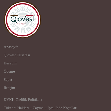
Anasayfa
Qiovest Felsefesi
Hesabım
Ödeme
Sepet
İletişim
KVKK Gizlilik Politikası
Tüketici Hakları – Cayma – İptal İade Koşulları