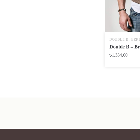
,
DOUBLE B
ERK
Double B – B
₺
1.334,00