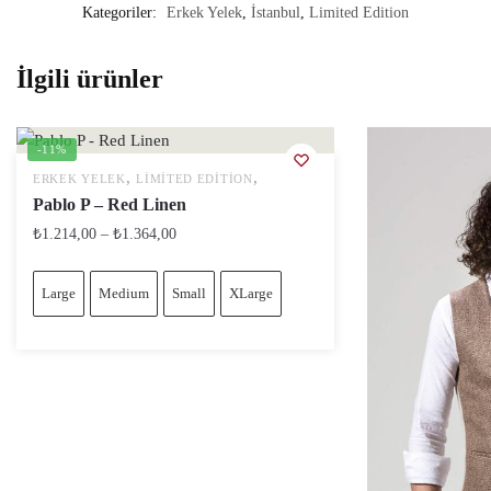
Kategoriler:
Erkek Yelek
,
İstanbul
,
Limited Edition
İlgili ürünler
-11%
,
,
ERKEK YELEK
LIMITED EDITION
Pablo P – Red Linen
₺
1.214,00
–
₺
1.364,00
Large
Medium
Small
XLarge