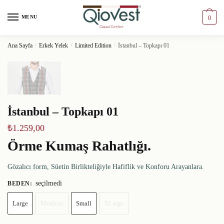
MENU
0
Ana Sayfa
/
Erkek Yelek
/
Limited Edition
/
İstanbul – Topkapı 01
İstanbul – Topkapı 01
₺
1.259,00
Örme Kumaş Rahatlığı.
Gözalıcı form, Süetin Birlikteliğiyle Hafiflik ve Konforu Arayanlara.
seçilmedi
BEDEN
:
Large
Medium
Small
XLarge