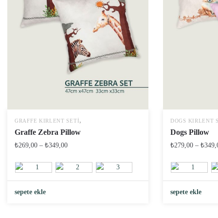
,
GRAFFE KIRLENT SETI
DOGS KIRLENT 
Graffe Zebra Pillow
Dogs Pillow
₺
269,00
–
₺
349,00
₺
279,00
–
₺
349,
sepete ekle
sepete ekle