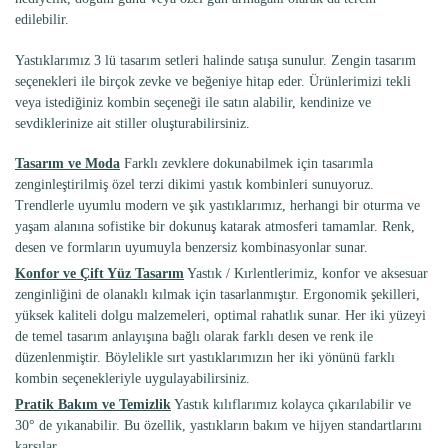
edilebilir.
Yastıklarımız 3 lü tasarım setleri halinde satışa sunulur. Zengin tasarım
seçenekleri ile birçok zevke ve beğeniye hitap eder. Ürünlerimizi tekli
veya istediğiniz kombin seçeneği ile satın alabilir, kendinize ve
sevdiklerinize ait stiller oluşturabilirsiniz.
Tasarım ve Moda
Farklı zevklere dokunabilmek için tasarımla
zenginleştirilmiş özel terzi dikimi yastık kombinleri sunuyoruz.
Trendlerle uyumlu modern ve şık yastıklarımız, herhangi bir oturma ve
yaşam alanına sofistike bir dokunuş katarak atmosferi tamamlar. Renk,
desen ve formların uyumuyla benzersiz kombinasyonlar sunar.
Konfor ve Çift Yüz Tasarım
Yastık / Kırlentlerimiz, konfor ve aksesuar
zenginliğini de olanaklı kılmak için tasarlanmıştır. Ergonomik şekilleri,
yüksek kaliteli dolgu malzemeleri, optimal rahatlık sunar. Her iki yüzeyi
de temel tasarım anlayışına bağlı olarak farklı desen ve renk ile
düzenlenmiştir. Böylelikle sırt yastıklarımızın her iki yönünü farklı
kombin seçenekleriyle uygulayabilirsiniz.
Pratik Bakım ve Temizlik
Yastık kılıflarımız kolayca çıkarılabilir ve
30° de yıkanabilir. Bu özellik, yastıkların bakım ve hijyen standartlarını
karşılar