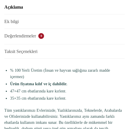
Açıklama
Ek bilgi
Değerlendirmeler
0
Taksit Seçenekleri
% 100 Yerli Üretim (İnsan ve hayvan sağlığına zararlı madde
içermez)
Ürün fiyatına kılıf ve iç dahildir.
47×47 cm ebatlarında kare kırlent.
35×35 cm ebatlarında kare kırlent.
Tüm yastıklarımızı Evlerinizde, Yazlıklarınızda, Teknelerde, Arabalarda
ve Ofislerinizde kullanabilirsiniz. Yastıklarımız aynı zamanda farklı
ebatlarda kullanım imkanı sunar. Bu özelliklerle de mükemmel bir
hediyelik, doğum günü veya özel gün armağanı olarak da tercih