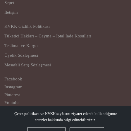
Sepet
İletişim
KVKK Gizlilik Politikası
Tüketici Hakları – Cayma – İptal İade Koşulları
Teslimat ve Kargo
Üyelik Sözleşmesi
Mesafeli Satış Sözleşmesi
Facebook
Instagram
Pinterest
Youtube
Çerez politikası ve KVKK sayfasını ziyaret ederek kullandığımız
© Copyright 2023
çerezler hakkında bilgi edinebilirsiniz.
Qiovest – Casual Comfort