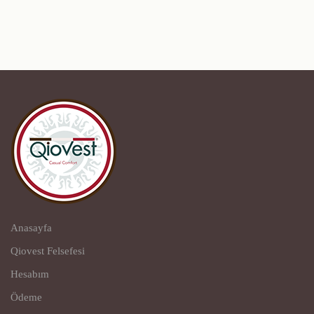
Anasayfa
Qiovest Felsefesi
Hesabım
Ödeme