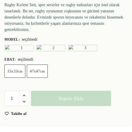
Rugby Kırlent Seti, spor severler ve rugby tutkunları için özel olarak
tasarlandı. Bu set, rugby oyununun coşkusunu ve gücünü yansıtan
desenlerle doludur. Evinizde sporun heyecanını ve rekabetini hissetmek
istiyorsanız, bu kırlentlerle yaşam alanlarınıza spor temasını
getirebilirsiniz.
seçilmedi
MODEL
:
seçilmedi
EBAT
:
33x33cm
47x47cm
Sepete Ekle
Takibe al