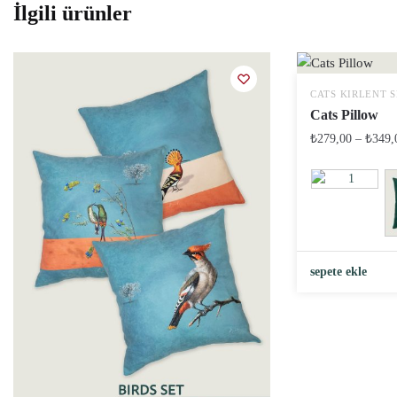
İlgili ürünler
CATS KIRLENT S
Cats Pillow
₺
279,00
–
₺
349,
sepete ekle