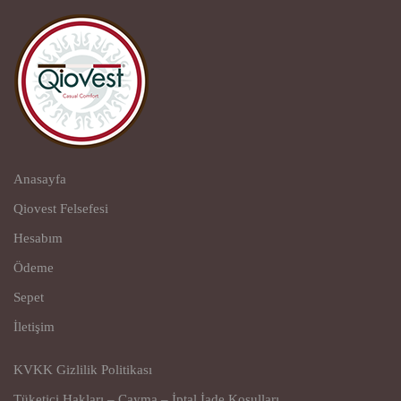
Anasayfa
Qiovest Felsefesi
Hesabım
Ödeme
Sepet
İletişim
KVKK Gizlilik Politikası
Tüketici Hakları – Cayma – İptal İade Koşulları