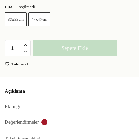
seçilmedi
EBAT
:
33x33cm
47x47cm
Sepete Ekle
Takibe al
Açıklama
Ek bilgi
Değerlendirmeler
0
Taksit Seçenekleri