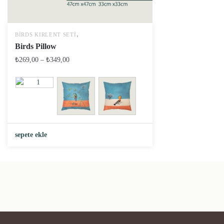
,
BIRDS KIRLENT SETI
Birds Pillow
₺
269,00
–
₺
349,00
sepete ekle