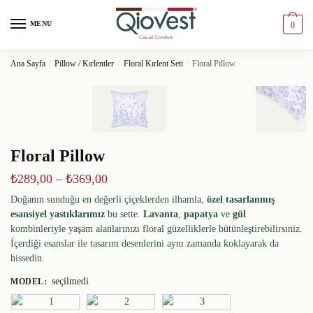
MENU
0
Ana Sayfa
/
Pillow / Kırlentler
/
Floral Kırlent Seti
/
Floral Pillow
Floral Pillow
₺
289,00
–
₺
369,00
Doğanın sunduğu en değerli çiçeklerden ilhamla,
özel tasarlanmış
esansiyel yastıklarımız
bu sette.
Lavanta
,
papatya
ve
gül
kombinleriyle yaşam alanlarınızı floral güzelliklerle bütünleştirebilirsiniz.
İçerdiği esanslar ile tasarım desenlerini aynı zamanda koklayarak da
hissedin.
seçilmedi
MODEL
: